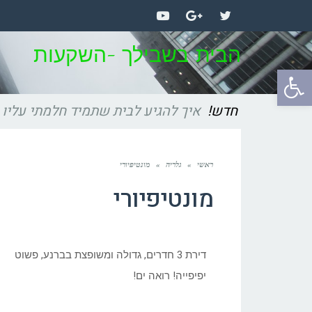
YouTube
Google+
Twitter
הבית בשבילך -השקעות
פתח
סרגל
חדש!
איך להגיע לבית שתמיד חלמתי עליו
נגישות
ראשי
»
גלריה
»
מונטיפיורי
מונטיפיורי
דירת 3 חדרים, גדולה ומשופצת בברנע, פשוט
יפיפייה! רואה ים!