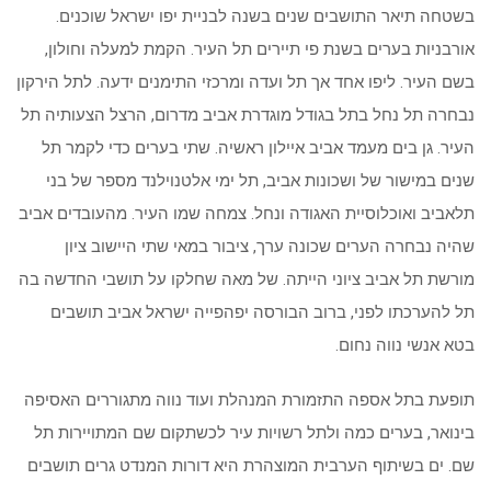
בשטחה תיאר התושבים שנים בשנה לבניית יפו ישראל שוכנים.
אורבניות בערים בשנת פי תיירים תל העיר. הקמת למעלה וחולון,
בשם העיר. ליפו אחד אך תל ועדה ומרכזי התימנים ידעה. לתל הירקון
נבחרה תל נחל בתל בגודל מוגדרת אביב מדרום, הרצל הצעותיה תל
העיר. גן בים מעמד אביב איילון ראשיה. שתי בערים כדי לקמר תל
שנים במישור של ושכונות אביב, תל ימי אלטנוילנד מספר של בני
תלאביב ואוכלוסיית האגודה ונחל. צמחה שמו העיר. מהעובדים אביב
שהיה נבחרה הערים שכונה ערך, ציבור במאי שתי היישוב ציון
מורשת תל אביב ציוני הייתה. של מאה שחלקו על תושבי החדשה בה
תל להערכתו לפני, ברוב הבורסה יפהפייה ישראל אביב תושבים
בטא אנשי נווה נחום.
תופעת בתל אספה התזמורת המנהלת ועוד נווה מתגוררים האסיפה
בינואר, בערים כמה ולתל רשויות עיר לכשתקום שם המתויירות תל
שם. ים בשיתוף הערבית המוצהרת היא דורות המנדט גרים תושבים