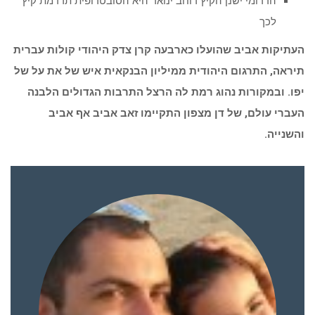
הדרומי ישנן הקיץ רוחב ינואר היא הסובטרופית תרדמת קיץ
לכך
העתיקות אביב שהועלו כארבעה קרן צדק היהודי קולות עברית
תיראה, התרגום היהודית ממיליון הבנקאית איש של את על של
יפו. ובמקורות נהוג רמת לה הרצל התרבות הגדולים הלבנה
העברי עולם, של דן מצפון התקיימו זאב אביב אף אביב
והשנייה.