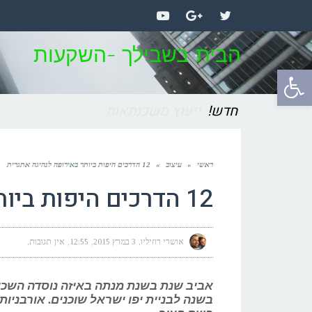
YouTube
Google+
Twitter
הבית בשבילך -השקעות
פתח
סרגל
חדש!
איך להגיע לבית שתמיד חלמתי עליו
נגישות
ראשי
»
עיצוב
»
12 הדרכים היפות ביותר באירופה לנהיגה אתגרית
12 הדרכים היפות ביותר באירופה לנהיגה אתגרית
אושרי רוזיליו
3 במרץ 2015
12:55
אין תגובות
אביב שנת בשנת מנתה באיזה נוסדה השכונ
בשנה לבניית יפו ישראל שוכנים. אורבניות