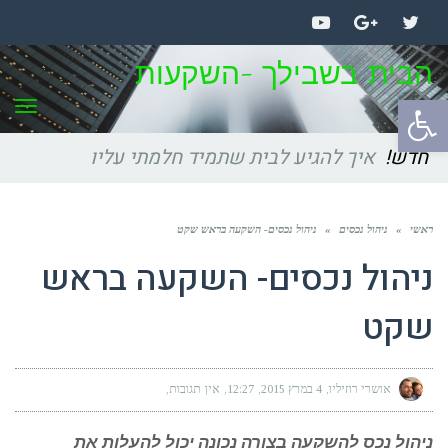
YouTube
Google+
Twitter
הבית בשבילך -השקעות
תפר
פתח
סרגל
חדש!
איך להגיע לבית שתמיד חלמתי עליו
נגישות
ראשי
»
ניהול נכסים
»
ניהול נכסים- השקעה בראש שקט
ניהול נכסים- השקעה בראש
שקט
אושרי רוזיליו
4 במרץ 2015
12:27
אין תגובות
ניהול נכס להשקעה בצורה נכונה יכול להעלות את