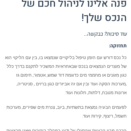
פנה אלינו לניהול חכם של
הנכס שלך
!
עוד סיבות? בבקשה..
תחזוקה:
כל נכס דורש עם הזמן טיפול בליקויים שנמצאו בו, בין עם הליקוי הוא
של מוצרים הנמצאים בנכס שבאחראיות המשכיר לתקנם בדרך כלל
כגון מזגנים או מחממי מים כדוגמת דוד שמש, אטמור, חימום גז
,מערכות הסקה ועוד ובין אם זה אביזרים כגון ברזים , סניטריה,
ארונות מטבח, דלתות, חלונות ועוד.
לפעמים הבעיה נמצאת בתשתיות, ביוב, צנרת מים שפירים, מערכות
חשמל, ריצוף, קירות ועוד.
הרבה מבין הבעיות שהתגלו על ידינו במהלך ביקורים שאנו מבצעים