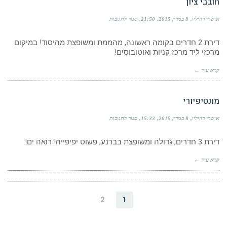
חובבי ציון
על
אושרי רוזיליו
8 במרץ 2015
21:50
סגור לתגובות
חובבי
ציון
דירת 2 חדרים בקומה ראשונה, מהממת ומשופצת מהיסוד! במיקום
מרכזי ליד מרכז קניות ואוטובוסים!
קרא עוד ←
מונטיפיורי
על
אושרי רוזיליו
8 במרץ 2015
15:33
סגור לתגובות
מונטיפיורי
דירת 3 חדרים, גדולה ומשופצת בברנע, פשוט יפיפייה! רואה ים!
קרא עוד ←
2
1