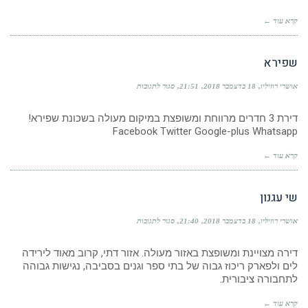
קרא עוד ←
שפירא
על
אושרי רוזיליו
18 בדצמבר 2018
21:51
סגור לתגובות
שפירא
דירת 3 חדרים מרווחת ומשופצת במיקום מעולה בשכונת שפירא!
Facebook Twitter Google-plus Whatsapp
קרא עוד ←
שי עגנון
על
אושרי רוזיליו
18 בדצמבר 2018
21:40
סגור לתגובות
שי
עגנון
דירה מצויינת ומשופצת באזור מעולה. אזור דתי, קרוב מאוד לירידה
לים ולפארק ריכוז גבוה של בתי ספר וגנים בסביבה, נגישות גבוהה
לתחבורה ציבורית.
קרא עוד ←